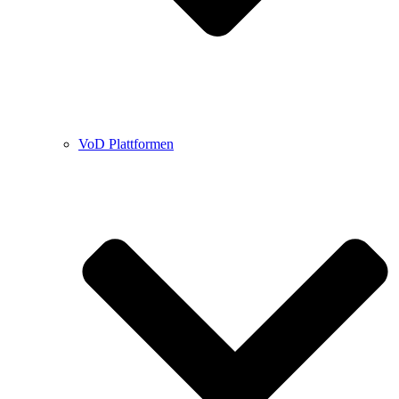
VoD Plattformen