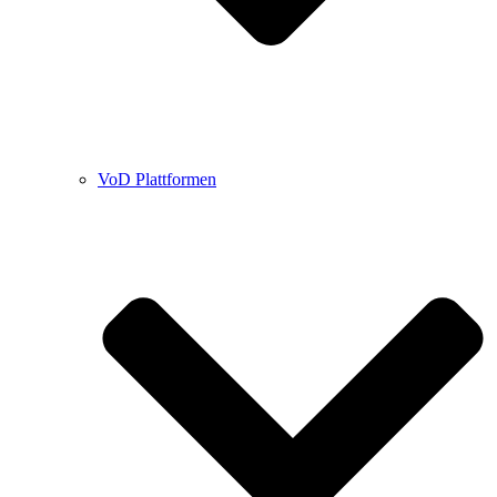
VoD Plattformen