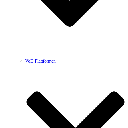
VoD Plattformen