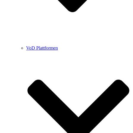
VoD Plattformen