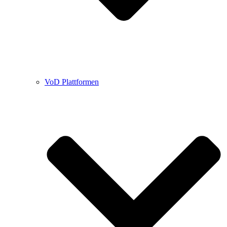
VoD Plattformen