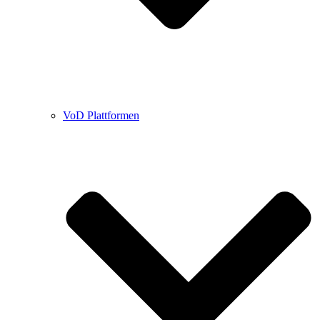
VoD Plattformen