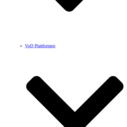
VoD Plattformen