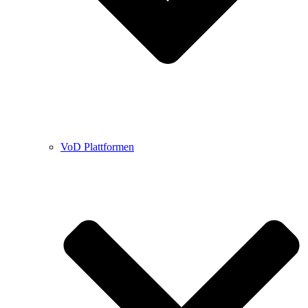
VoD Plattformen