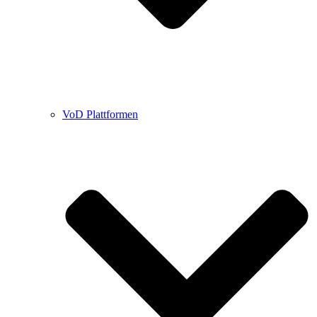
VoD Plattformen