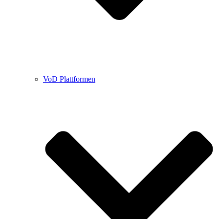
VoD Plattformen