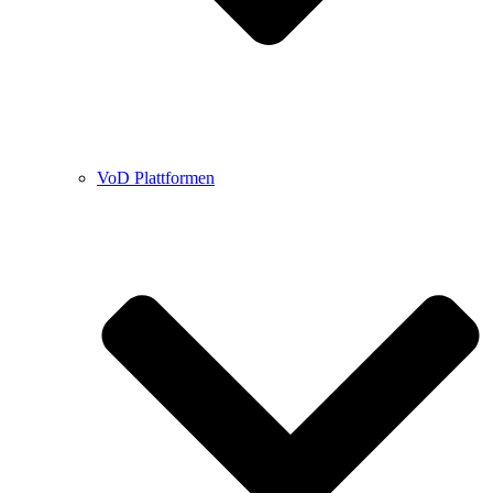
VoD Plattformen