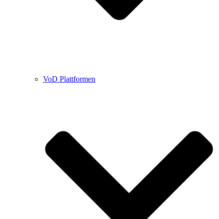
VoD Plattformen