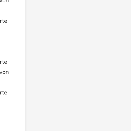
 von
rte
rte
 von
rte