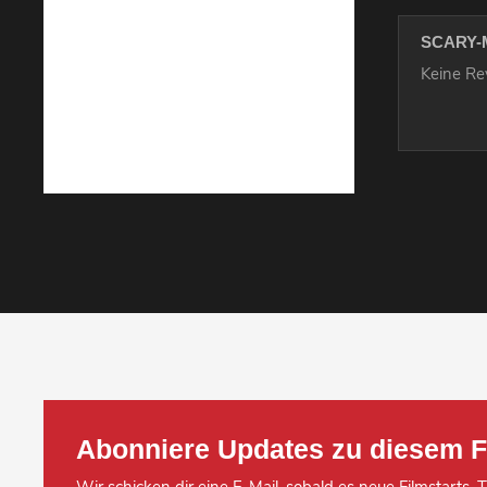
SCARY-
Keine R
Abonniere Updates zu diesem F