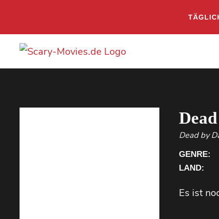
TÄGLIC
Dead
Dead by Da
GENRE:
LAND:
Es ist n