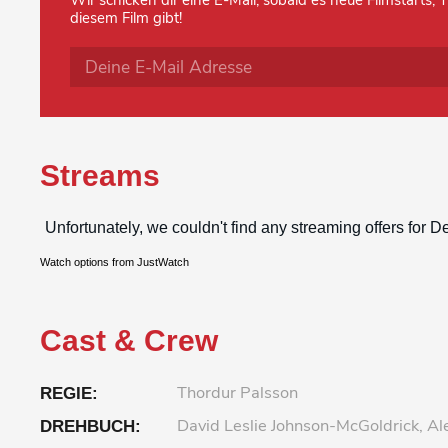
Wir schicken dir eine E-Mail, sobald es neue Filmstarts,
diesem Film gibt!
Streams
Watch options from JustWatch
Cast & Crew
Thordur Palsson
REGIE:
David Leslie Johnson-McGoldrick, Al
DREHBUCH: