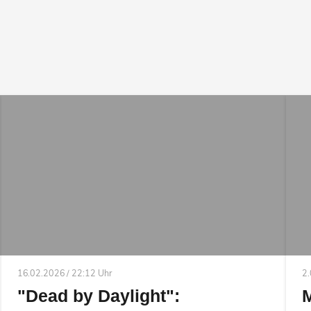
16.02.2026 / 22:12 Uhr
2.
"Dead by Daylight":
M