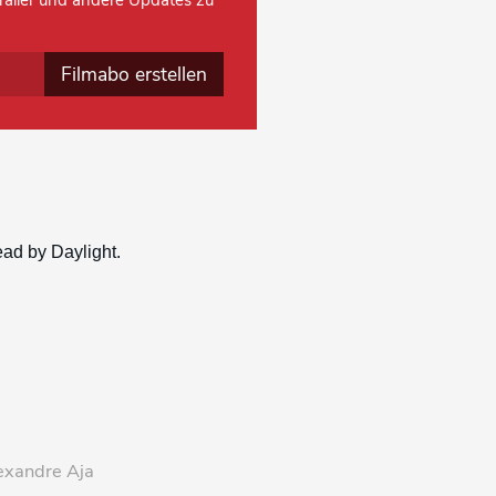
 Trailer und andere Updates zu
Filmabo erstellen
exandre Aja