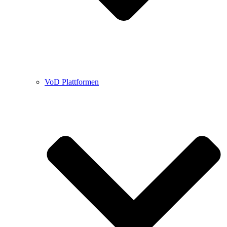
VoD Plattformen