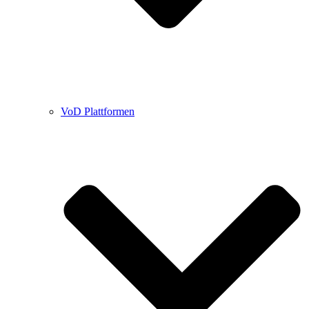
VoD Plattformen