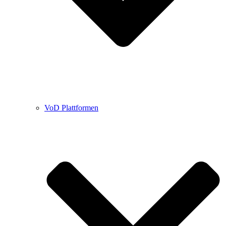
VoD Plattformen