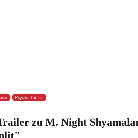
iler
Psycho-Thriller
Trailer zu M. Night Shyamala
plit"