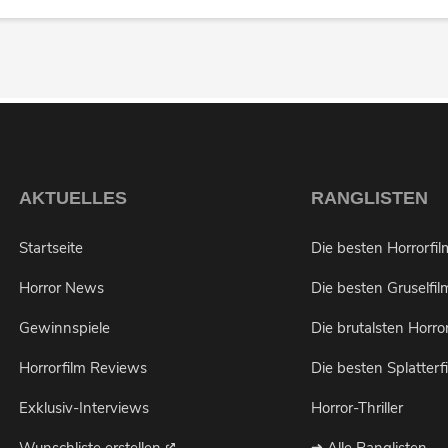
AKTUELLES
RANGLISTEN
Startseite
Die besten Horrorfi
Horror News
Die besten Gruselfil
Gewinnspiele
Die brutalsten Horro
Horrorfilm Reviews
Die besten Splatterf
Exklusiv-Interviews
Horror-Thriller
Möchtest du bei Neuigkeiten über Horrorfilme
von uns benachrichtigt werden?