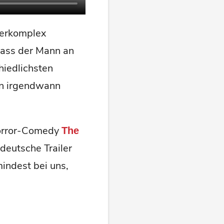
lerkomplex
dass der Mann an
hiedlichsten
nn irgendwann
Horror-Comedy
The
deutsche Trailer
mindest bei uns,