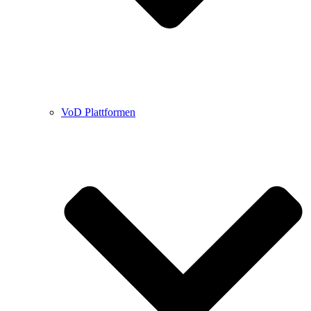
VoD Plattformen