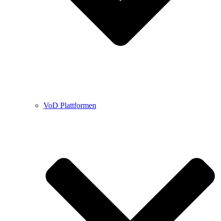
VoD Plattformen