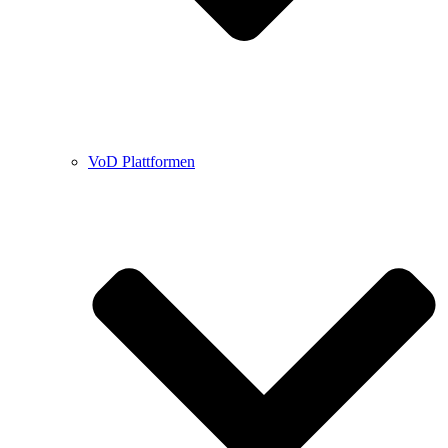
VoD Plattformen