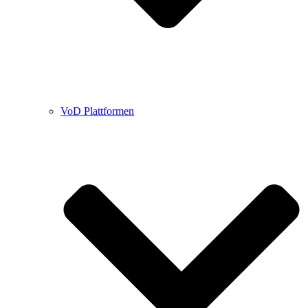
VoD Plattformen