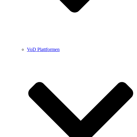
VoD Plattformen