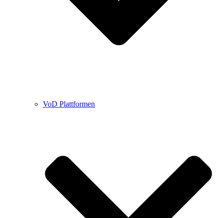
VoD Plattformen