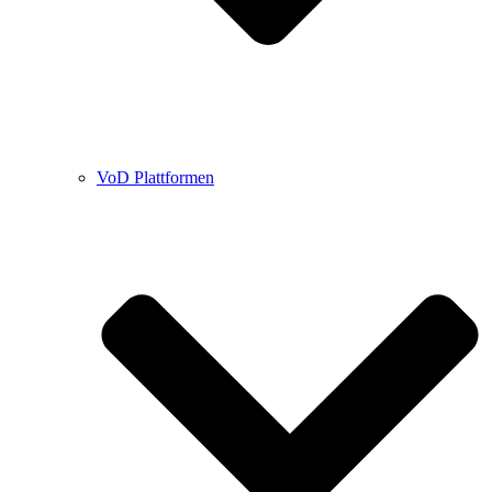
VoD Plattformen