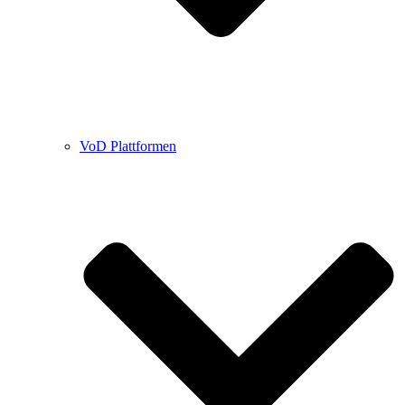
VoD Plattformen