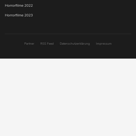
Horrorfilme 2022
Horrorfilme 2023
Partner
RSS Feed
Datenschutzerklärung
Impressum