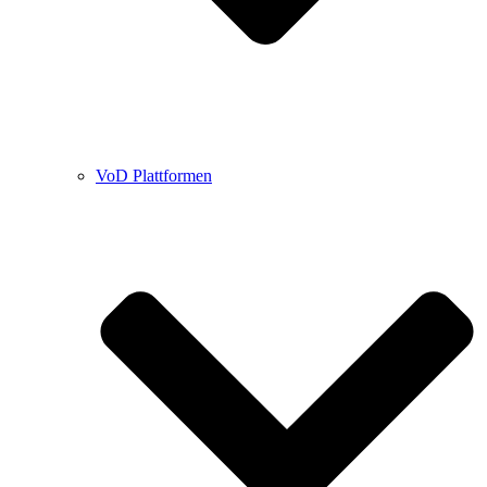
VoD Plattformen