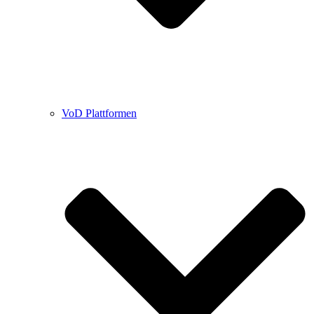
VoD Plattformen