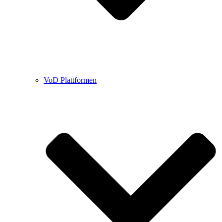
VoD Plattformen