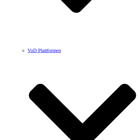
VoD Plattformen