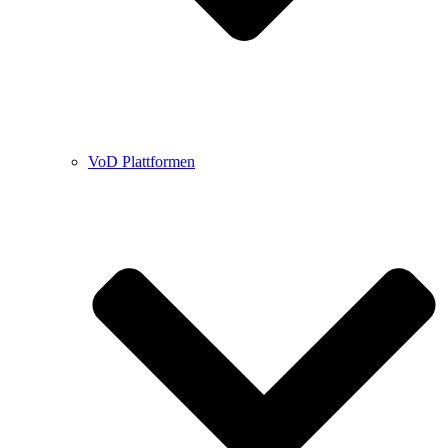
VoD Plattformen