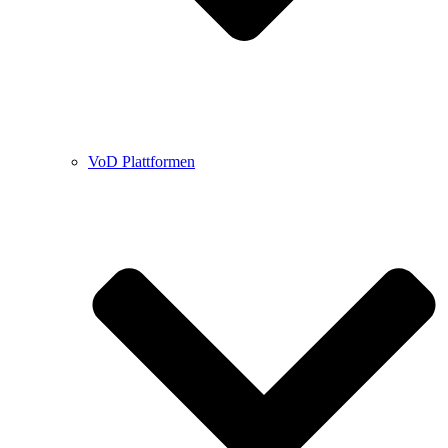
VoD Plattformen