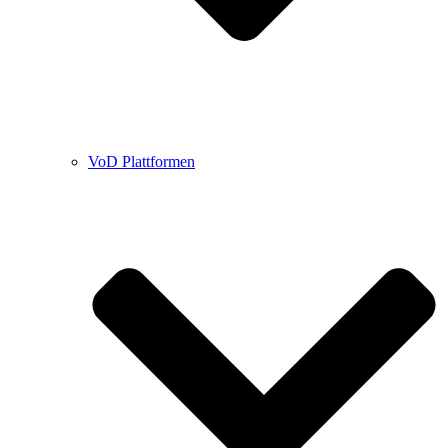
VoD Plattformen