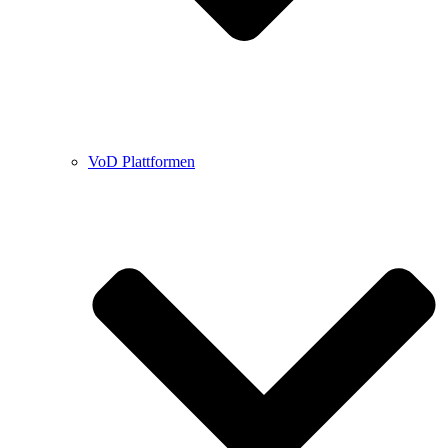
VoD Plattformen