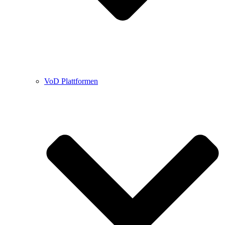
VoD Plattformen