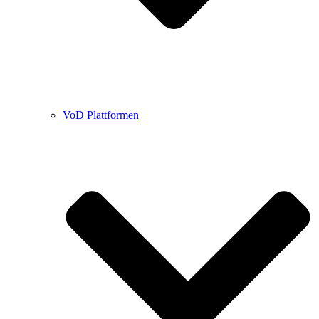
VoD Plattformen