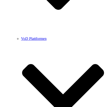
VoD Plattformen