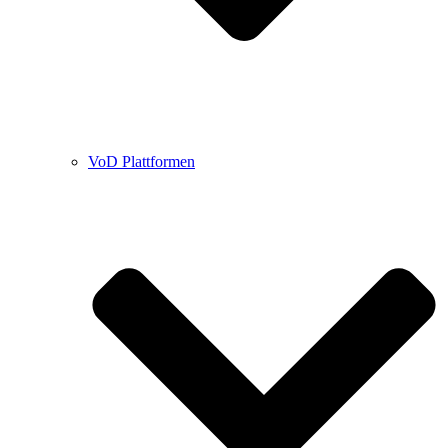
VoD Plattformen