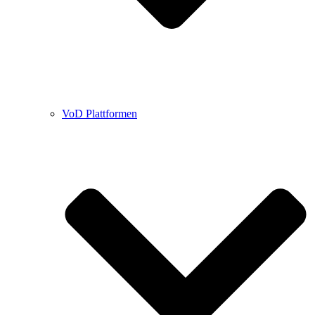
VoD Plattformen