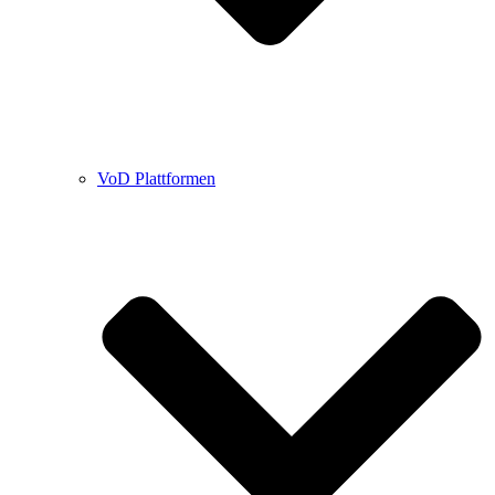
VoD Plattformen