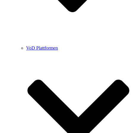
VoD Plattformen