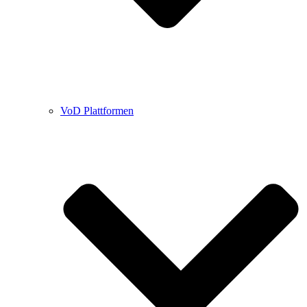
VoD Plattformen