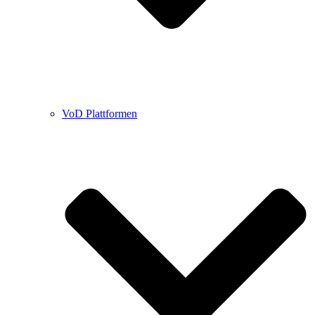
VoD Plattformen