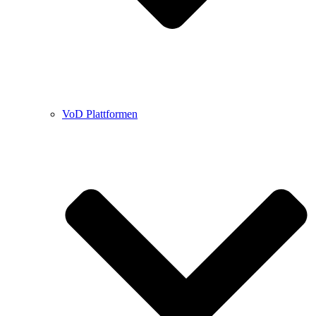
VoD Plattformen