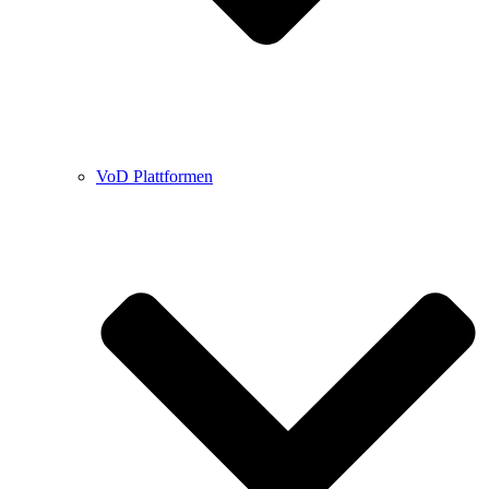
VoD Plattformen