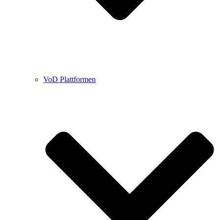
VoD Plattformen