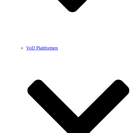
VoD Plattformen