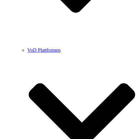
VoD Plattformen