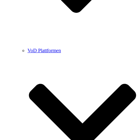
VoD Plattformen