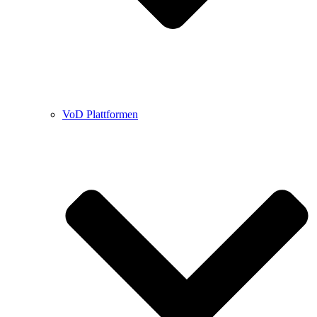
VoD Plattformen